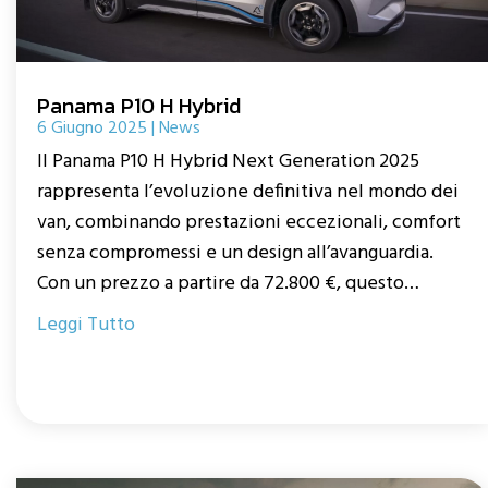
Panama P10 H Hybrid
6 Giugno 2025
|
News
Il Panama P10 H Hybrid Next Generation 2025
rappresenta l’evoluzione definitiva nel mondo dei
van, combinando prestazioni eccezionali, comfort
senza compromessi e un design all’avanguardia.
Con un prezzo a partire da 72.800 €, questo
veicolo è pensato per chi cerca un compagno di
Leggi Tutto
viaggio versatile, ecologico e pronto a ogni
avventura.