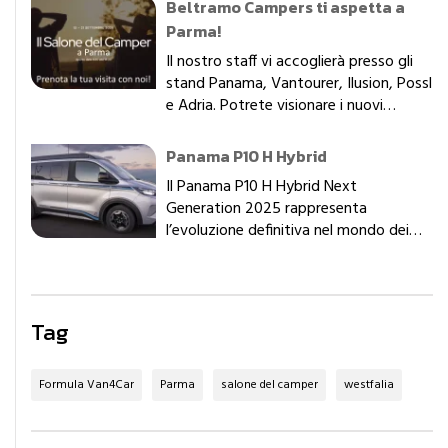
Campers! La nostra passione non si
Beltramo Campers ti aspetta a
ferma e siamo orgogliosi di annunciare
Parma!
l’apertura di un nuovo punto vendita
Il nostro staff vi accoglierà presso gli
interamente dedicato al segmento più
stand Panama, Vantourer, Ilusion, Possl
dinamico e versatile del momento: i
e Adria. Potrete visionare i nuovi
Mini-Van.
modelli con il supporto dei nostri
specialisti per comprendere al meglio le
Panama P10 H Hybrid
caratteristiche tecniche e aiutarvi nella
Il Panama P10 H Hybrid Next
scelta del veicolo in base alle vostre
Generation 2025 rappresenta
esigenze.
l’evoluzione definitiva nel mondo dei
van, combinando prestazioni
eccezionali, comfort senza
compromessi e un design
all’avanguardia. Con un prezzo a partire
Tag
da 72.800 €, questo veicolo è pensato
per chi cerca un compagno di viaggio
versatile, ecologico e pronto a ogni
Formula Van4Car
Parma
salone del camper
westfalia
avventura.