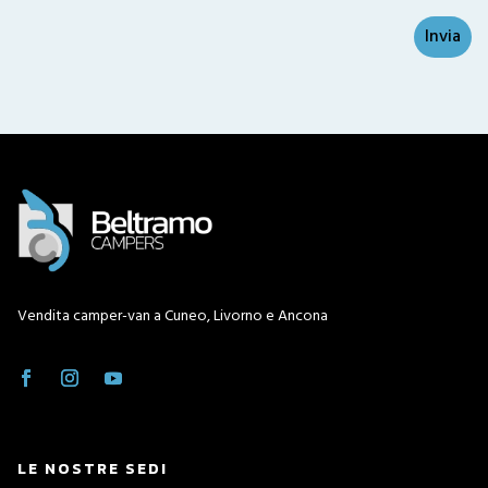
Invia
La richiesta non è stata inviata, la
Richiesta inviata con successo.
preghiamo di riprovare.
Vendita camper-van a Cuneo, Livorno e Ancona
LE NOSTRE SEDI