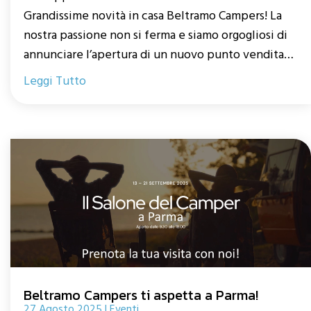
Grandissime novità in casa Beltramo Campers! La
nostra passione non si ferma e siamo orgogliosi di
annunciare l’apertura di un nuovo punto vendita
interamente dedicato al segmento più dinamico e
Leggi Tutto
versatile del momento: i Mini-Van.
Beltramo Campers ti aspetta a Parma!
27 Agosto 2025
|
Eventi