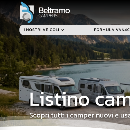
I NOSTRI VEICOLI
FORMULA VAN4
Listino ca
Scopri tutti i camper nuovi e usa