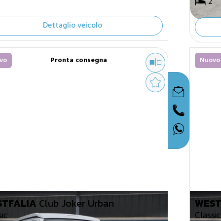
2
Dettaglio veicolo
vo
Pronta consegna
Nuovo
TFALIA
Club Joker Urban
WEST
sic
Classic