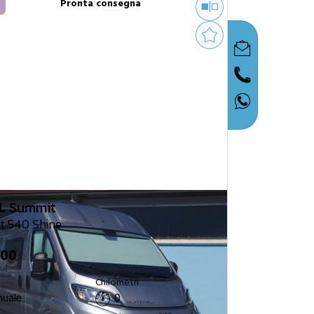
Pronta consegna
L
Summit
 540 Shine
900
Chilometri
uale
0
km