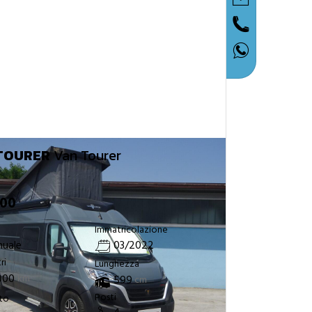
TOURER
Van Tourer
900
Immatricolazione
uale
03/2022
ri
Lunghezza
000
km
599
cm
Posti
tto