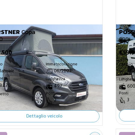
RSTNER
Copa
POSS
0
600
.500
€59.
io
Immatricolazione
Cambio
anuale
06/2023
Man
metri
Lunghezza
Lunghez
8.270
km
497
60
cm
Posti
Posti
letto
3
2
Dettaglio veicolo