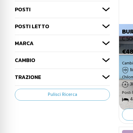
POSTI
POSTI LETTO
BU
C 50
MARCA
€48
CAMBIO
Camb
M
TRAZIONE
Chilo
3
Posti 
Pulisci Ricerca
4