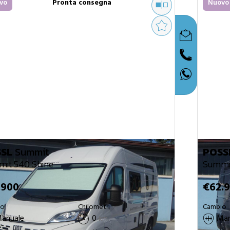
vo
Pronta consegna
Nuovo
SL
Summit
POSS
it 540 Shine
Summit
.900
€62.
Chilometri
io
Cambio
anuale
0
Man
km