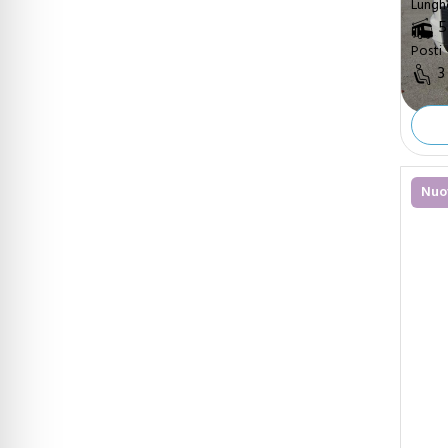
Lungh
5
Posti
3
Nuo