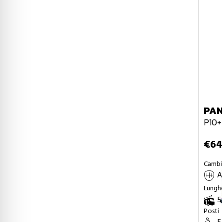
PA
P10+
€64
Camb
A
Lungh
5
Posti