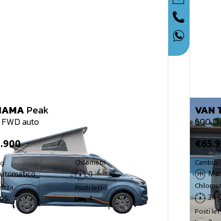
NAMA
Peak
VAN 
 FWD auto
600 D
.900
€65.
Chilometri
Cambio
io
Man
utomatico
0
km
Chilomet
ezza
Posti letto
34.
05
4
cm
Posti le