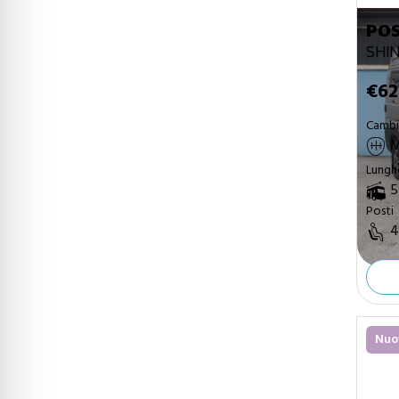
POS
SHI
€62
Camb
M
Lungh
5
Posti
4
Nuo