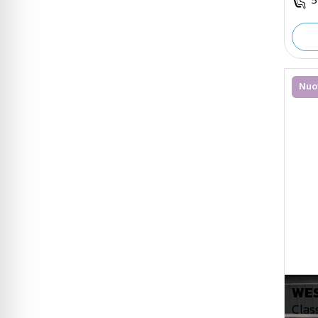
5
Nuo
WES
Clas