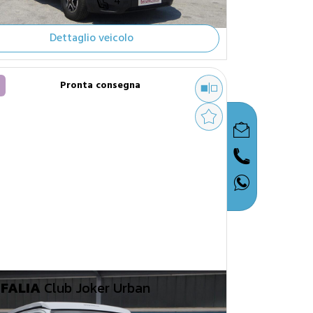
4
Dettaglio veicolo
Pronta consegna
FALIA
Club Joker Urban