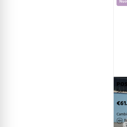
Nuo
POS
Summ
€61
Camb
M