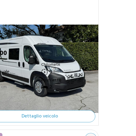
L
Summit
900
Chilometri
uale
0
km
za
Posti letto
0
2
cm
Dettaglio veicolo