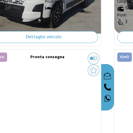
ezza
Lunghez
Posti letto
41
2
541
cm
Posti
3
Dettaglio veicolo
vo
Pronta consegna
Km0