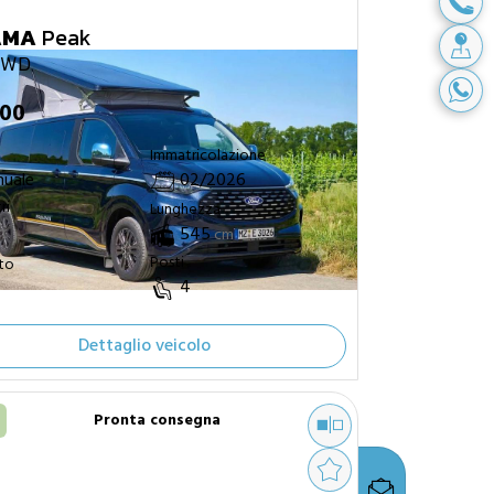
AMA
Peak
FWD
900
Immatricolazione
uale
02/2026
ri
Lunghezza
m
545
cm
Posti
tto
4
Dettaglio veicolo
Pronta consegna