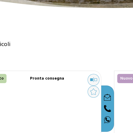
coli
to
Pronta consegna
Nuovo