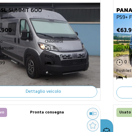
SL
SUMMIT 600
PAN
NE
P59+ 
.900
€63.
Chilometri
Cambio
io
Man
anuale
0
km
Chilomet
ezza
Posti letto
0
k
99
3
cm
Posti le
4
Dettaglio veicolo
vo
Pronta consegna
Usato