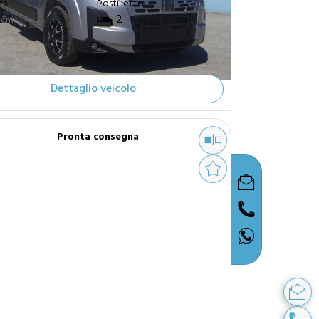
za
Posti letto
2
cm
Dettaglio veicolo
Pronta consegna